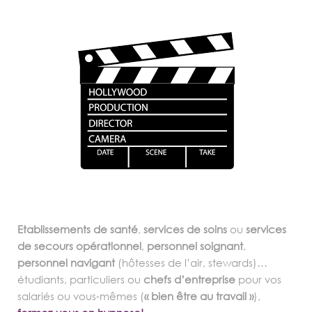
Etablissements de santé
,
services de soins
ou
services
de secours opérationnel
,
personnel soignant
,
personnel navigant
(hôtesses de l’air, stewards)…
étudiants, particuliers ou
chefs d’entreprise
pour vos
salariés ou vous-mêmes (
« bien être au travail »
),