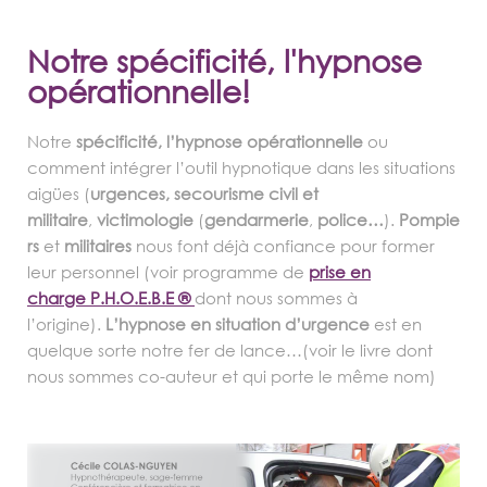
Notre spécificité, l'hypnose
opérationnelle!
Notre
spécificité, l’hypnose opérationnelle
ou
comment intégrer l’outil hypnotique dans les situations
aigües (
urgences,
secourisme civil et
militaire
,
victimologie
(
gendarmerie
,
police…
).
Pompie
rs
et
militaires
nous font déjà confiance pour former
leur personnel (voir programme de
prise en
charge P.H.O.E.B.E ®
dont nous sommes à
l’origine).
L’hypnose en
situation d’urgence
est en
quelque sorte notre fer de lance…(voir le livre dont
nous sommes co-auteur et qui porte le même nom)