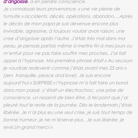
d’angoisse
,
à en perdre conscience.
Je connaissais leurs provenance, « une vie pleine de
tumulte » accidents, décès, opérations, abandon,…Après
le décès de mon papa je suis devenue encore plus
invivable, agressive, à toujours vouloir avoir raison, une
crise d’angoisse après l’autre. J’étais très mal dans ma
peau, je pensais parfois même à mettre fin à mes jours ou
m’enfuir pour ne pas faire souffrir mes proches.
J’ai fait
appel à l’hypnose, Ma première phrase était « Au secours
je voudrais redevenir comme j’étais avant mes 25 ans »
(zen, tranquille, peace and love). Je suis encore
aujourd’hui « SURPRISE » l’hypnose m’a fait faire un bond
dans mon passé, c’était un électrochoc, une prise de
conscience, un ressenti de bien être, à tel point que j’ai
pleuré tout le reste de la journée. Dès le lendemain j’étais
libérée. Je n’ai plus eu une seul crise, je suis tout temps de
bonne humeur, je ne m’énerve plus.. Je suis libérée, je
revis.Un grand merci »