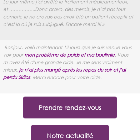
Le jour même j’ai arrêté le traitement médicamenteux,
et ……………..
Donc bravo, des mercis, je n’ai pas tout
compris, je ne croyais pas avoir été un patient réceptif et
c’est la où je suis subjugué.
Encore merci !!! »
Bonjour, voilà maintenant 12 jours que je suis venue vous
voir pour
mon problème de poids et ma boulimie
. Vous
m’avez été d’une grande aide. Je me sens vraiment
mieux,
je n’ai plus mangé après les repas du soir et j’ai
perdu 2kilos
.
Merci encore pour votre aide.
Prendre rendez-vous
Notre actualité