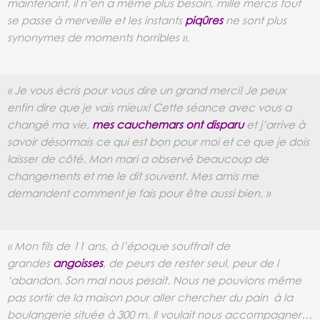
maintenant, il n’en a
même plus besoin, mille mercis tout
se passe à merveille et les instants
piqûres
ne sont plus
synonymes de moments horribles ».
« Je vous écris pour vous dire un grand merci! Je peux
enfin dire que je vais mieux! Cette séance avec vous a
changé ma vie,
mes cauchemars ont disparu
et j’arrive à
savoir désormais ce qui est bon pour moi et ce que je dois
laisser de côté. Mon mari a
observé beaucoup de
changements et me le dit souvent. Mes amis me
demandent comment je fais pour être aussi bien. »
« Mon fils de 11 ans, à l’époque souffrait de
grandes
angoisses
, de peurs de rester seul, peur de l
‘abandon. Son mal nous pesait. Nous ne pouvions même
pas sortir de la maison pour aller chercher du pain à la
boulangerie située à 300 m. Il voulait nous
accompagner…